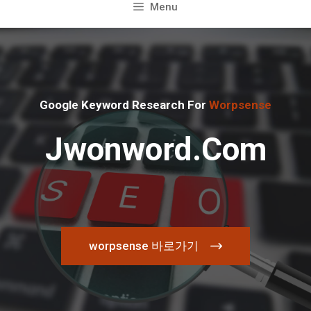
컨
Menu
텐
츠
로
건
너
Google Keyword Research For
Worpsense
뛰
기
Jwonword.com
worpsense 바로가기